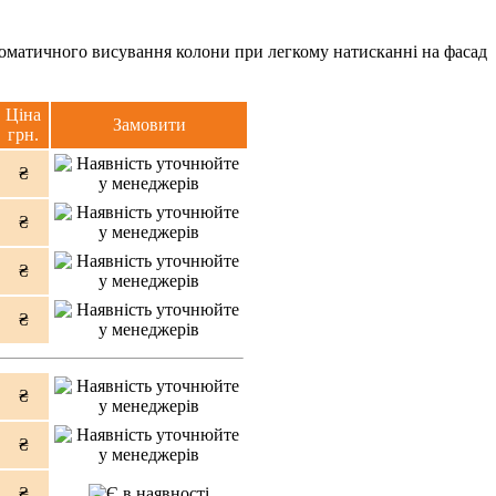
оматичного висування колони при легкому натисканні на фасад
Ціна
Замовити
грн.
₴
₴
₴
₴
₴
₴
₴