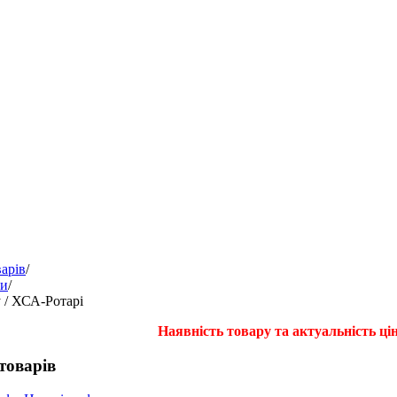
арів
/
фи
/
 / ХСА-Ротарі
Наявність товару та актуальність ці
товарів