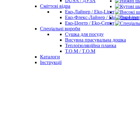
DUSA / ДУЗА
Сміттєві відра
Еко-Лайнер / Eko-Liner
Еко-Флекс-Лайнер / Eko-Flex-Liner
Еко-Центр / Eko-Center
Спеціальні вироби
Сушка для посуду
Висувна прасувальна дошка
Теплоізоляційна планка
Т.О.М / T.O.M
Каталоги
Інструкції