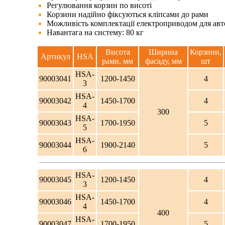
Регулювання корзин по висоті
Корзини надійно фіксуються кліпсами до рами
Можливість комплектації електроприводом для авт
Навантага на систему: 80 кг
Висота
Ширина
Корзини,
Артикул
HSA
рами, мм
фасаду, мм
шт
HSA-
90003041
1200-1450
4
3
HSA-
90003042
1450-1700
4
4
300
HSA-
90003043
1700-1950
5
5
HSA-
90003044
1900-2140
5
6
HSA-
90003045
1200-1450
4
3
HSA-
90003046
1450-1700
4
4
400
HSA-
90003047
1700-1950
5