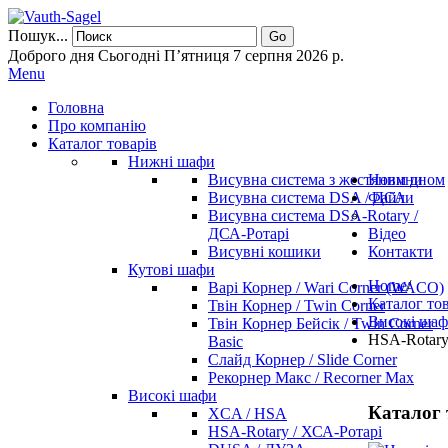
Пошук...
Go
Доброго дня Сьогодні П’ятниця 7 серпня 2026 р.
Menu
Головна
Про компанію
Каталог товарів
Нижні шафи
Висувна система з жестяним дном
Новини
Висувна система DSA / ДСА
Файли
Висувна система DSA-Rotary /
ДСА-Ротарі
Відео
Висувні кошики
Контакти
Кутові шафи
Home
/
Варі Корнер / Wari Corner (WACO)
Каталог тов
Твін Корнер / Twin Corner
Високі ша
Твін Корнер Бейсік / Twin Corner
HSA-Rotary
Basic
Слайд Корнер / Slide Corner
Рекорнер Макс / Recorner Max
Високі шафи
Каталог 
XCA / HSA
HSA-Rotary / ХСА-Ротарі