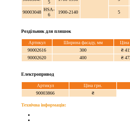
5
HSA-
90003048
1900-2140
5
6
Роздільник для пляшок
Артикул
Ширина фасаду, мм
Ціна
90002616
300
₴ 41
90002620
400
₴ 47
Електропривод
Артикул
Ціна грн.
90003866
₴
Технічна інформація: